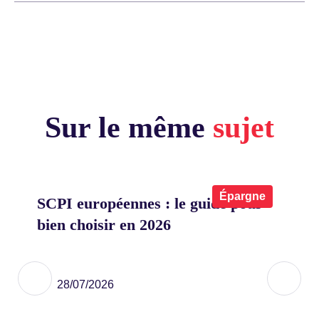
Sur le même
sujet
x
Épargne
SCPI européennes : le guide pour
Co
bien choisir en 2026
on
eu
ier
28/07/2026