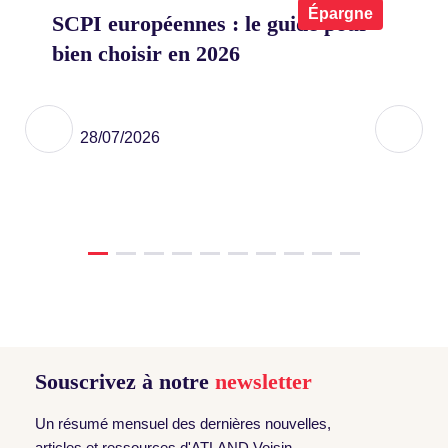
x
Épargne
SCPI européennes : le guide pour
Co
bien choisir en 2026
on
eu
ier
28/07/2026
Souscrivez à notre
newsletter
Un résumé mensuel des dernières nouvelles,
articles et ressources d'ATLAND Voisin.