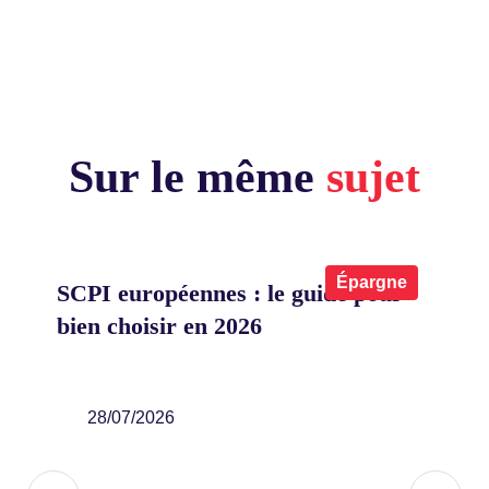
Sur le même
sujet
x
Épargne
SCPI européennes : le guide pour
Co
bien choisir en 2026
on
eu
ier
28/07/2026