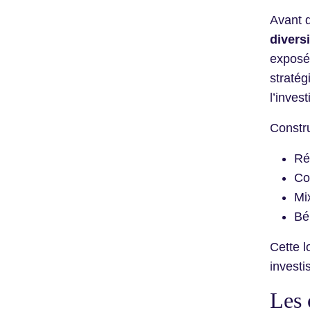
Avant d
divers
exposée
stratég
l’inves
Constru
Rép
Co
Mi
Bén
Cette l
investi
Les 