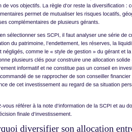
n de vos objectifs. La règle d’or reste la diversification :
entaires permet de mutualiser les risques locatifs, géog
ses complémentaires de plusieurs gérants.
en sélectionner ses SCPI, il faut analyser une série de crit
ation du patrimoine, l’endettement, les réserves, la liquidit
 négligés, comme le « style de gestion » du gérant et 
nne plusieurs clés pour construire une allocation solide e
urement informatif et ne constitue pas un conseil en inve
recommandé de se rapprocher de son conseiller financier o
nce de cet investissement au regard de sa situation perso
z-vous référer à la note d’information de la SCPI et au 
écision finale d’investissement.
quoi diversifier son allocation ent