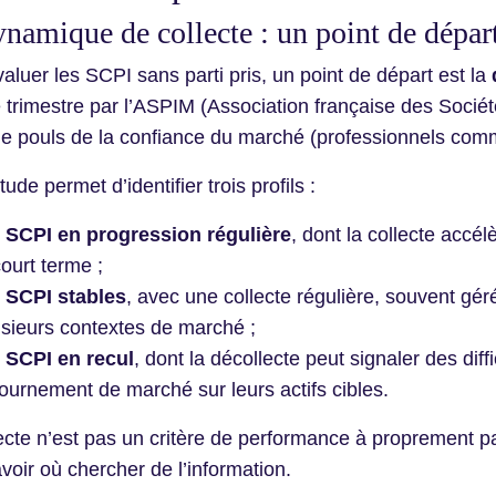
namique de collecte : un point de départ
aluer les SCPI sans parti pris, un point de départ est la
trimestre par l’ASPIM (Association française des Société
e pouls de la confiance du marché (professionnels comm
ude permet d’identifier trois profils :
s
SCPI en progression régulière
, dont la collecte acc
ourt terme ;
s
SCPI stables
, avec une collecte régulière, souvent gér
usieurs contextes de marché ;
s
SCPI en recul
, dont la décollecte peut signaler des dif
tournement de marché sur leurs actifs cibles.
ecte n’est pas un critère de performance à proprement par
voir où chercher de l’information.