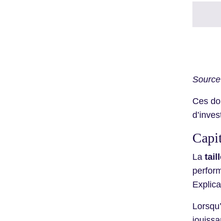
Source
Ces do
d’inves
Capit
La
tail
perform
Explica
Lorsqu’
jouissa