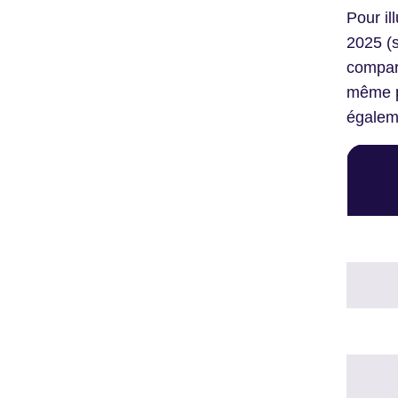
Pour il
2025 (s
compara
même p
égaleme