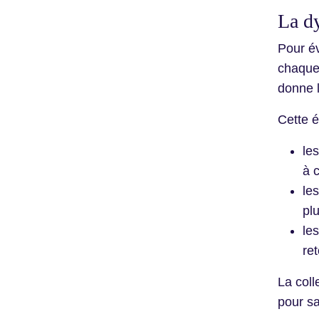
La dy
Pour év
chaque 
donne l
Cette ét
le
à c
le
pl
le
re
La coll
pour sa