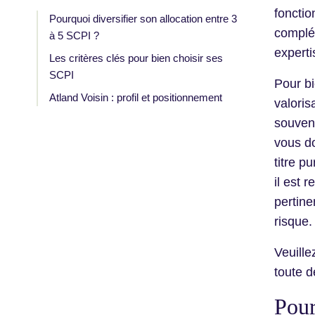
fonctio
Pourquoi diversifier son allocation entre 3
complém
à 5 SCPI ?
experti
Les critères clés pour bien choisir ses
SCPI
Pour bi
Atland Voisin : profil et positionnement
valoris
souvent
vous do
titre p
il est 
pertine
risque.
Veuille
toute d
Pour