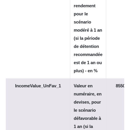
rendement
pour le
scénario
modéré à 1 an
(si la période
de détention
recommandée
est de 1 an ou
plus) - en %
IncomeValue_UnFav_1
Valeur en
8550
numéraire, en
devises, pour
le scénario
défavorable à
1 an (si la