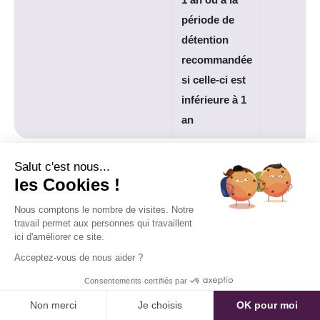
période de
détention
recommandée
si celle-ci est
inférieure à 1
an
Salut c'est nous...
les Cookies !
Télécharger l'historique
Nous comptons le nombre de visites. Notre
travail permet aux personnes qui travaillent
ici d'améliorer ce site.
Année
Télécharger PDF
Acceptez-vous de nous aider ?
2026
Consentements certifiés par
TÉLÉCHARGER
Non merci
Je choisis
OK pour moi
2026