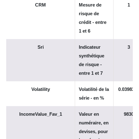
CRM
Mesure de
1
risque de
crédit - entre
1 et 6
Sri
Indicateur
3
synthétique
de risque -
entre 1 et 7
Volatility
Volatilité de la
0.039834
série - en %
IncomeValue_Fav_1
Valeur en
9830
numéraire, en
devises, pour