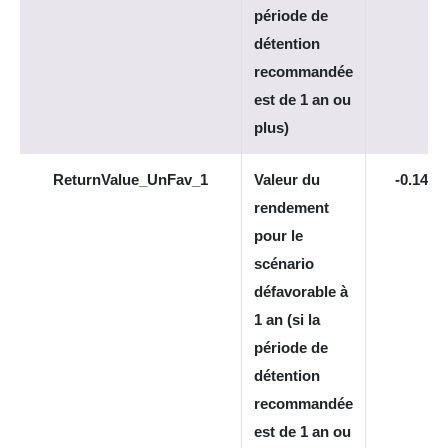
période de
détention
recommandée
est de 1 an ou
plus)
ReturnValue_UnFav_1
Valeur du
-0.145
rendement
pour le
scénario
défavorable à
1 an (si la
période de
détention
recommandée
est de 1 an ou