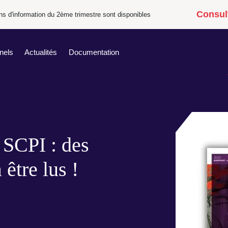
Consult
tins d'information du 2ème trimestre sont disponibles
nels
Actualités
Documentation
 SCPI : des
être lus !