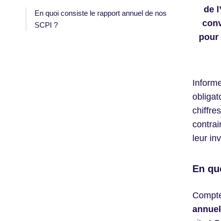
de 
En quoi consiste le rapport annuel de nos
conv
SCPI ?
pour 
Informe
obligat
chiffre
contrai
leur in
En qu
Compte 
annuel