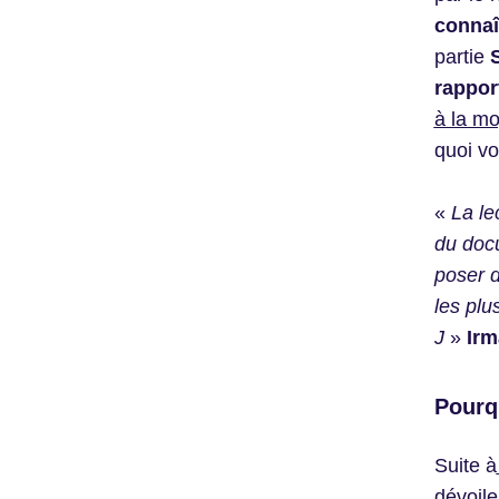
connaî
partie
rappor
à la m
quoi vo
«
La le
du docu
poser d
les plu
J
»
Irm
Pourqu
Suite à
dévoile