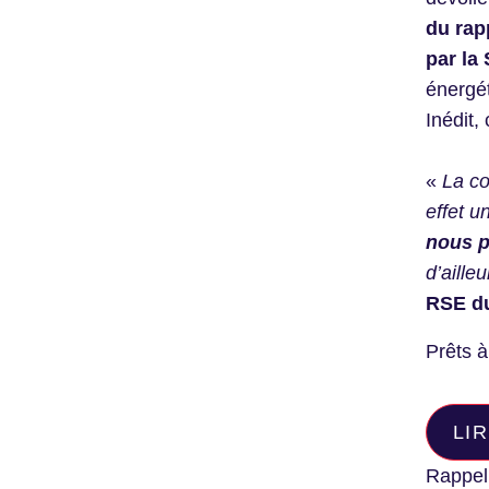
du rap
par la 
énergét
Inédit,
«
La co
effet u
nous p
d’aille
RSE d
Prêts à
LI
Rappel 