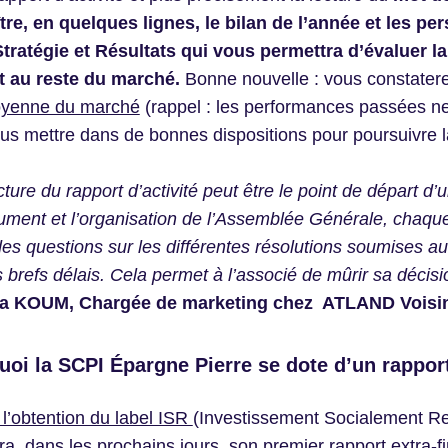
tre, en quelques lignes, le bilan de l’année et les pe
Stratégie et Résultats qui vous permettra d’évaluer 
t au reste du marché.
Bonne nouvelle : vous constater
oyenne du marché
(rappel : les performances passées ne
us mettre dans de bonnes dispositions pour poursuivre la
cture du rapport d’activité peut être le point de départ 
ment et l’organisation de l’Assemblée Générale, chaque 
es questions sur les différentes résolutions soumises a
s brefs délais. Cela permet à l’associé de mûrir sa décisi
a KOUM, Chargée de marketing chez ATLAND Voisi
oi la SCPI Épargne Pierre se dote d’un rapport
l’obtention du label ISR
(Investissement Socialement R
ra, dans les prochains jours, son premier rapport extra-f