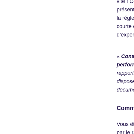
vite ! 
présent
la régl
courte 
d’exper
«
Consu
perfor
rapport
dispose
docume
Comme
Vous ê
par le 