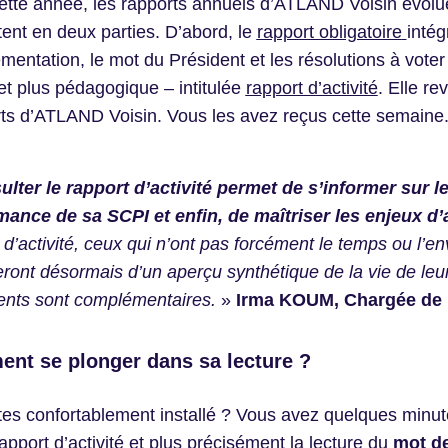
Cette année, les rapports annuels d’ATLAND Voisin évolue
ent en deux parties. D’abord, le
rapport obligatoire
intég
ementation, le mot du Président et les résolutions à vote
et plus pédagogique – intitulée
rapport d’activité
. Elle re
ts d’ATLAND Voisin. Vous les avez reçus cette semaine
lter le rapport d’activité permet de s’informer sur 
mance de sa SCPI et enfin, de maîtriser les enjeux d’
 d’activité, ceux qui n’ont pas forcément le temps ou l’e
ront désormais d’un aperçu synthétique de la vie de le
nts sont complémentaires.
»
Irma KOUM, Chargée de 
nt se plonger dans sa lecture ?
tes confortablement installé ? Vous avez quelques min
rapport d’activité et plus précisément la lecture du
mot de