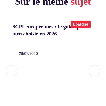
Sur le même
sujet
x
Épargne
SCPI européennes : le guide pour
Co
bien choisir en 2026
on
eu
ier
28/07/2026