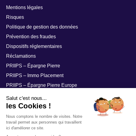
Mentions légales
Risques
Politique de gestion des données
Prévention des fraudes
Dispositifs réglementaires
Réclamations
PRIIPS – Épargne Pierre
PRIIPS – Immo Placement
PRIIPS – Épargne Pierre Europe
PRIIPS – Épargne Pierre Sophia
Salut c'est nous...
les Cookies !
Nous comptons le nombre de visites. Notre
travail permet aux personnes qui travaillent
ici d'améliorer ce site.
© ATLAND Voisin 2026, tous droits réservés. Agrément AMF de société de