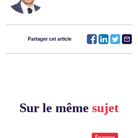
Partager cet article
Sur le même
sujet
x
Épargne