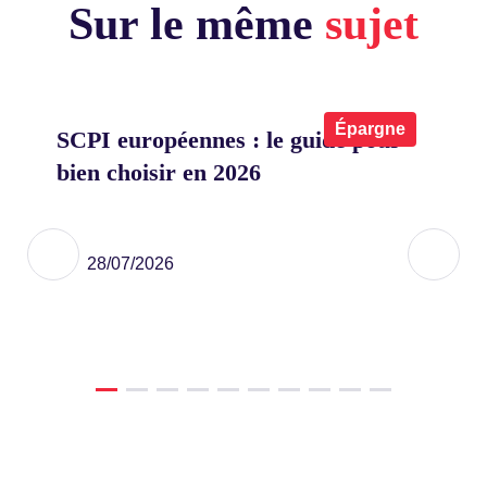
Sur le même
sujet
x
Épargne
SCPI européennes : le guide pour
Co
bien choisir en 2026
on
eu
ier
28/07/2026