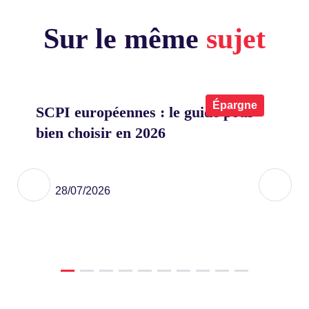
Sur le même
sujet
x
Épargne
SCPI européennes : le guide pour
Co
bien choisir en 2026
on
eu
ier
28/07/2026