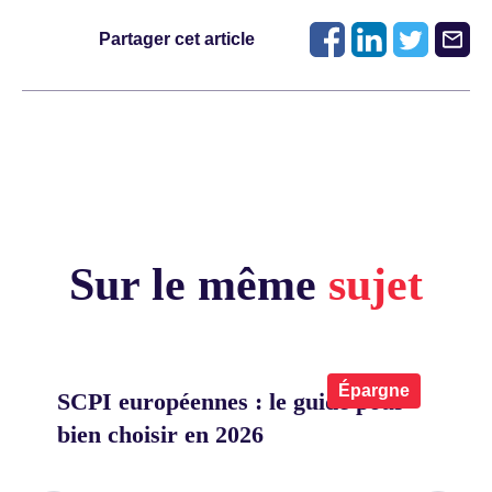
Partager cet article
Sur le même
sujet
x
Épargne
SCPI européennes : le guide pour
Co
bien choisir en 2026
on
eu
ier