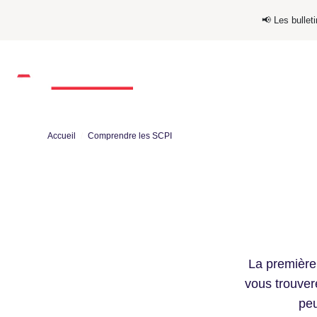
📢​​ Les bulle
Qui sommes-nous ?
Nos SC
Accueil
Comprendre les SCPI
La première 
vous trouver
peu