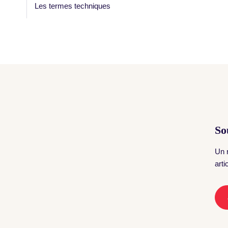
Les termes techniques
So
Un 
art