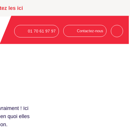
ez les ici
01 70 61 97 97
Contactez-nous
raiment ! Ici
en quoi elles
ion.