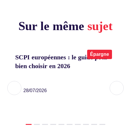
Sur le même
sujet
x
Épargne
SCPI européennes : le guide pour
Co
bien choisir en 2026
on
eu
ier
28/07/2026