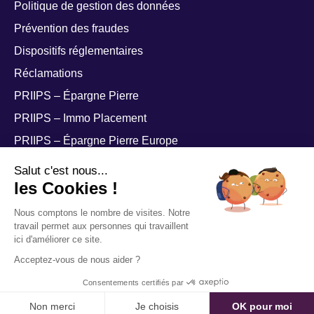
Politique de gestion des données
Prévention des fraudes
Dispositifs réglementaires
Réclamations
PRIIPS – Épargne Pierre
PRIIPS – Immo Placement
PRIIPS – Épargne Pierre Europe
PRIIPS – Épargne Pierre Sophia
Salut c'est nous...
les Cookies !
Nous comptons le nombre de visites. Notre
travail permet aux personnes qui travaillent
ici d'améliorer ce site.
© ATLAND Voisin 2026, tous droits réservés. Agrément AMF de société de
Acceptez-vous de nous aider ?
gestion de portefeuille - Conception par
Agence Tuesday
Consentements certifiés par
Non merci
Je choisis
OK pour moi